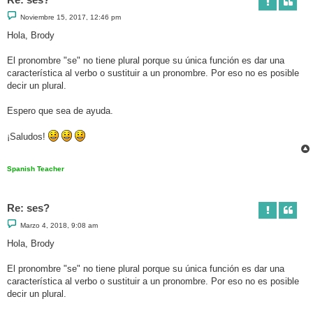
M
Noviembre 15, 2017, 12:46 pm
e
n
Hola, Brody
s
a
j
El pronombre "se" no tiene plural porque su única función es dar una
e
característica al verbo o sustituir a un pronombre. Por eso no es posible
decir un plural.
Espero que sea de ayuda.
¡Saludos!
Spanish Teacher
Re: ses?
M
Marzo 4, 2018, 9:08 am
e
n
Hola, Brody
s
a
j
El pronombre "se" no tiene plural porque su única función es dar una
e
característica al verbo o sustituir a un pronombre. Por eso no es posible
decir un plural.