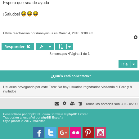
Espero que sea de ayuda.
¡Saludos!
Última reactivación por Anonymous en Marzo 4, 2018, 9:08 am
Responder
3 mensajes •Página
1
de
1
Ir a
¿Quién está conectado?
Usuarios navegando por este Foro: No hay usuarios registrados visitando el Foro y 9
invitados
Todos los horarios son
UTC-05:00
Desarrollado por
phpBB
® Forum Software © phpBB Limited
Traducción al español por
phpBB España
Style proflat © 2017
Mazeltof