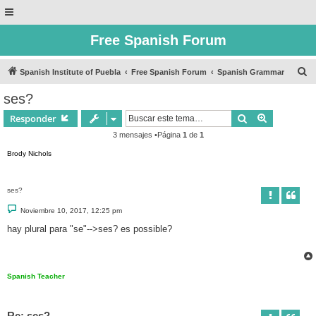
Free Spanish Forum
B
Spanish Institute of Puebla
Free Spanish Forum
Spanish Grammar
u
ses?
s
Buscar
Búsqueda 
Responder
c
3 mensajes •Página
1
de
1
a
Brody Nichols
r
ses?
M
Noviembre 10, 2017, 12:25 pm
e
n
hay plural para "se"-->ses? es possible?
s
a
j
e
Spanish Teacher
Re: ses?