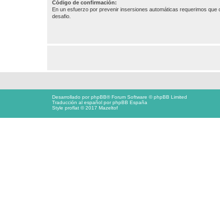
Código de confirmación:
En un esfuerzo por prevenir insersiones automáticas requerimos que c
desafio.
Desarrollado por
phpBB
® Forum Software © phpBB Limited
Traducción al español por
phpBB España
Style proflat © 2017
Mazeltof