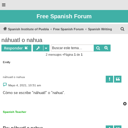
Free Spanish Forum
B
Spanish Institute of Puebla
Free Spanish Forum
Spanish Writing
u
náhuatl o nahua
s
Buscar
Búsqueda 
Responder
c
2 mensajes •Página
1
de
1
a
Emilly
r
náhuatl o nahua
M
Mayo 4, 2021, 10:51 am
e
n
Cómo se escribe "náhuatl" o "nahua".
s
a
j
e
Spanish Teacher
Re: náhuatl o nahua