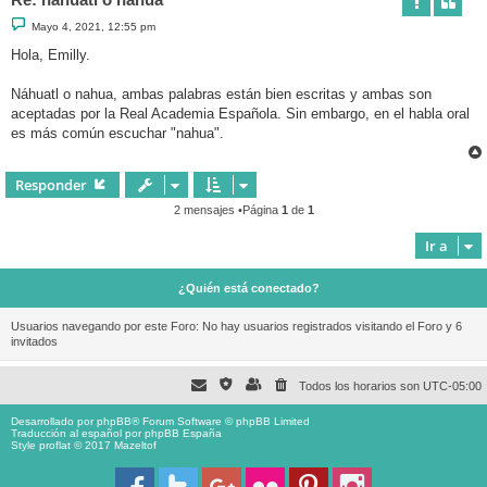
M
Mayo 4, 2021, 12:55 pm
e
n
Hola, Emilly.
s
a
j
Náhuatl o nahua, ambas palabras están bien escritas y ambas son
e
aceptadas por la Real Academia Española. Sin embargo, en el habla oral
es más común escuchar "nahua".
Responder
2 mensajes •Página
1
de
1
Ir a
¿Quién está conectado?
Usuarios navegando por este Foro: No hay usuarios registrados visitando el Foro y 6
invitados
Todos los horarios son
UTC-05:00
Desarrollado por
phpBB
® Forum Software © phpBB Limited
Traducción al español por
phpBB España
Style proflat © 2017
Mazeltof