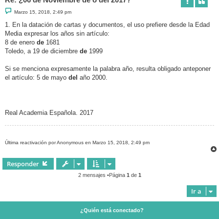
M
Marzo 15, 2018, 2:49 pm
e
n
1. En la datación de cartas y documentos, el uso prefiere desde la Edad
s
Media expresar los años sin artículo:
a
j
8 de enero
de
1681
e
Toledo, a 19 de diciembre
de
1999
Si se menciona expresamente la palabra año, resulta obligado anteponer
el artículo: 5 de mayo
del
año 2000.
Real Academia Española. 2017
Última reactivación por Anonymous en Marzo 15, 2018, 2:49 pm
Responder
2 mensajes •Página
1
de
1
Ir a
¿Quién está conectado?