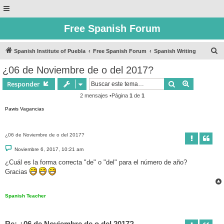
Free Spanish Forum
B
Spanish Institute of Puebla
Free Spanish Forum
Spanish Writing
u
¿06 de Noviembre de o del 2017?
s
Buscar
Búsqueda 
Responder
c
2 mensajes •Página
1
de
1
a
Pawis Vagancias
r
¿06 de Noviembre de o del 2017?
M
Noviembre 6, 2017, 10:21 am
e
n
¿Cuál es la forma correcta "de" o "del" para el número de año?
s
Gracias
a
j
e
Spanish Teacher
Re: ¿06 de Noviembre de o del 2017?