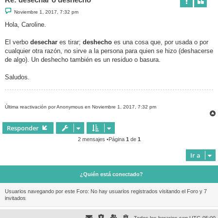
M
Noviembre 1, 2017, 7:32 pm
e
n
Hola, Caroline.
s
a
j
El verbo
desechar
es tirar;
deshecho
es una cosa que, por usada o por
e
cualquier otra razón, no sirve a la persona para quien se hizo (deshacerse
de algo). Un deshecho también es un residuo o basura.
Saludos.
Última reactivación por Anonymous en Noviembre 1, 2017, 7:32 pm
Responder
2 mensajes •Página
1
de
1
Ir a
¿Quién está conectado?
Usuarios navegando por este Foro: No hay usuarios registrados visitando el Foro y 7
invitados