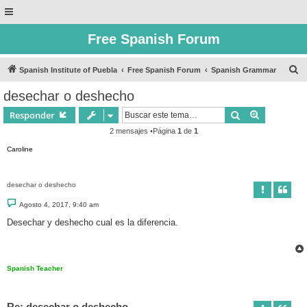
Free Spanish Forum
B
Spanish Institute of Puebla
Free Spanish Forum
Spanish Grammar
u
desechar o deshecho
s
Buscar
Búsqueda 
Responder
c
2 mensajes •Página
1
de
1
a
Caroline
r
desechar o deshecho
M
Agosto 4, 2017, 9:40 am
e
n
Desechar y deshecho cual es la diferencia.
s
a
j
e
Spanish Teacher
Re: desechar o deshecho