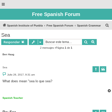
Free Spanish Forum
B
Spanish Institute of Puebla
Free Spanish Forum
Spanish Grammar
u
Sea
s
Buscar
Búsqueda 
Responder
c
2 mensajes •Página
1
de
1
a
Ben Haag
r
Sea
M
Julio 26, 2017, 9:31 am
e
n
What does mean "sea lo que sea?
s
a
j
e
Spanish Teacher
Re: Sea