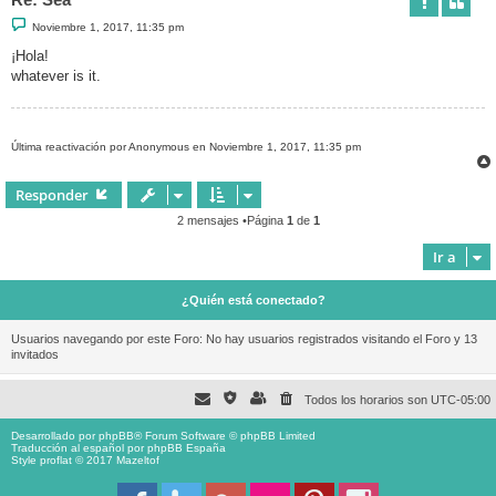
M
Noviembre 1, 2017, 11:35 pm
e
n
¡Hola!
s
whatever is it.
a
j
e
Última reactivación por Anonymous en Noviembre 1, 2017, 11:35 pm
Responder
2 mensajes •Página
1
de
1
Ir a
¿Quién está conectado?
Usuarios navegando por este Foro: No hay usuarios registrados visitando el Foro y 13
invitados
Todos los horarios son
UTC-05:00
Desarrollado por
phpBB
® Forum Software © phpBB Limited
Traducción al español por
phpBB España
Style proflat © 2017
Mazeltof