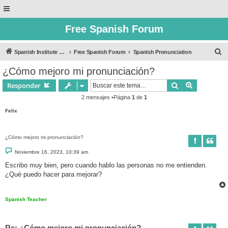
Free Spanish Forum
B
Spanish Institute of Puebla
Free Spanish Forum
Spanish Pronunciation
u
¿Cómo mejoro mi pronunciación?
s
Buscar
Búsqueda 
Responder
c
2 mensajes •Página
1
de
1
a
Felix
r
¿Cómo mejoro mi pronunciación?
M
Noviembre 16, 2023, 10:39 am
e
n
Escribo muy bien, pero cuando hablo las personas no me entienden.
s
¿Qué puedo hacer para mejorar?
a
j
e
Spanish Teacher
Re: ¿Cómo mejoro mi pronunciación?