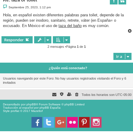
M
Septiembre 25, 2023, 1:12 pm
e
n
Hola, en español existen diferentes palabras para toilet, depende de la
s
región, pueden ser inodoro, sanitario, retrete, váter (en España= o
a
j
excusado. En México el uso de
taza del baño
es muy común.
e
Responder
2 mensajes •Página
1
de
1
Ir a
¿Quién está conectado?
Usuarios navegando por este Foro: No hay usuarios registrados visitando el Foro y 6
invitados
Todos los horarios son
UTC-05:00
Desarrollado por
phpBB
® Forum Software © phpBB Limited
Traducción al español por
phpBB España
Style proflat © 2017
Mazeltof