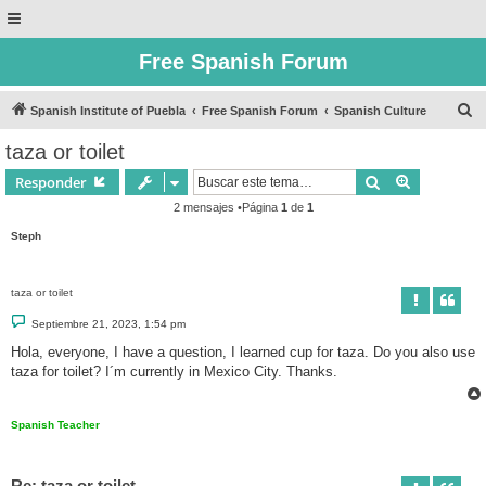
Free Spanish Forum
B
Spanish Institute of Puebla
Free Spanish Forum
Spanish Culture
u
taza or toilet
s
Buscar
Búsqueda 
Responder
c
2 mensajes •Página
1
de
1
a
Steph
r
taza or toilet
M
Septiembre 21, 2023, 1:54 pm
e
n
Hola, everyone, I have a question, I learned cup for taza. Do you also use
s
taza for toilet? I´m currently in Mexico City. Thanks.
a
j
e
Spanish Teacher
Re: taza or toilet