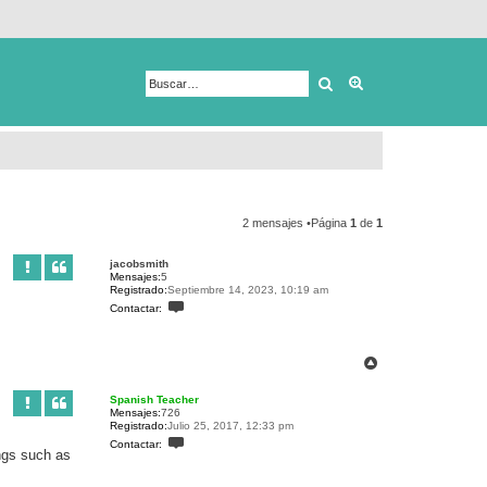
Buscar
Búsqueda avanza
2 mensajes •Página
1
de
1
jacobsmith
Mensajes:
5
Registrado:
Septiembre 14, 2023, 10:19 am
C
Contactar:
o
n
t
a
A
c
r
t
r
a
Spanish Teacher
r
i
Mensajes:
726
j
b
Registrado:
Julio 25, 2017, 12:33 pm
a
a
C
Contactar:
c
o
ngs such as
o
n
b
t
s