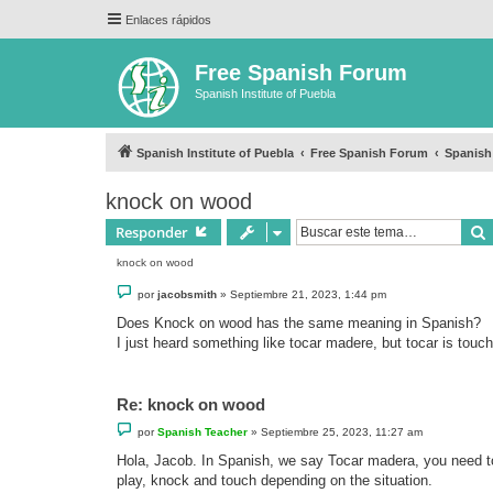
Enlaces rápidos
Free Spanish Forum
Spanish Institute of Puebla
Spanish Institute of Puebla
Free Spanish Forum
Spanish
knock on wood
Responder
knock on wood
M
por
jacobsmith
»
Septiembre 21, 2023, 1:44 pm
e
n
Does Knock on wood has the same meaning in Spanish?
s
I just heard something like tocar madere, but tocar is touch
a
j
e
Re: knock on wood
M
por
Spanish Teacher
»
Septiembre 25, 2023, 11:27 am
e
n
Hola, Jacob. In Spanish, we say Tocar madera, you need t
s
play, knock and touch depending on the situation.
a
j