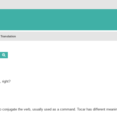
 Translation
Buscar
Búsqueda avanzada
, right?
o conjugate the verb, usually used as a command. Tocar has different meani