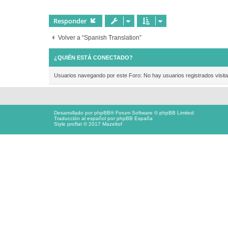
e
Responder
Volver a “Spanish Translation”
¿QUIÉN ESTÁ CONECTADO?
Usuarios navegando por este Foro: No hay usuarios registrados visita
Desarrollado por
phpBB
® Forum Software © phpBB Limited
Traducción al español por
phpBB España
Style proflat © 2017
Mazeltof