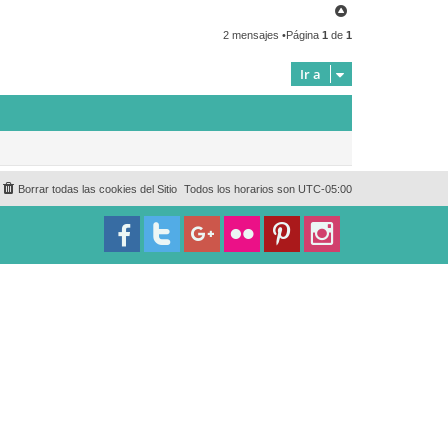
a
A
m
c
i
r
t
t
2 mensajes •Página
1
de
1
r
a
h
r
i
S
b
Ir a
p
a
a
n
i
s
h
T
e
a
c
Borrar todas las cookies del Sitio
Todos los horarios son
UTC-05:00
h
e
r