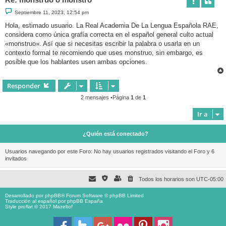
M
Septiembre 11, 2023, 12:54 pm
e
n
Hola, estimado usuario. La Real Academia De La Lengua Española RAE,
s
considera como única grafía correcta en el español general culto actual
a
j
«monstruo». Así que si necesitas escribir la palabra o usarla en un
e
contexto formal te recomiendo que uses monstruo, sin embargo, es
posible que los hablantes usen ambas opciones.
Responder
2 mensajes •Página
1
de
1
Ir a
¿Quién está conectado?
Usuarios navegando por este Foro: No hay usuarios registrados visitando el Foro y 6
invitados
Todos los horarios son
UTC-05:00
Desarrollado por
phpBB
® Forum Software © phpBB Limited
Traducción al español por
phpBB España
Style proflat © 2017
Mazeltof