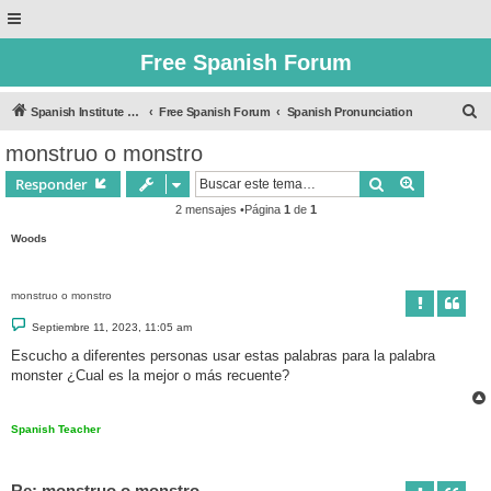
Free Spanish Forum
B
Spanish Institute of Puebla
Free Spanish Forum
Spanish Pronunciation
u
monstruo o monstro
s
Buscar
Búsqueda 
Responder
c
2 mensajes •Página
1
de
1
a
Woods
r
monstruo o monstro
M
Septiembre 11, 2023, 11:05 am
e
n
Escucho a diferentes personas usar estas palabras para la palabra
s
monster ¿Cual es la mejor o más recuente?
a
j
e
Spanish Teacher
Re: monstruo o monstro