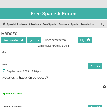
Free Spanish Forum
B
Spanish Institute of Puebla
Free Spanish Forum
Spanish Translation
u
Rebozo
s
Buscar
Búsqueda 
Responder
c
2 mensajes •Página
1
de
1
a
Jean
r
Rebozo
M
Septiembre 8, 2023, 12:28 pm
e
n
¿Cuál es la tradución de rebozo?
s
a
j
e
Spanish Teacher
Re: Rebozo