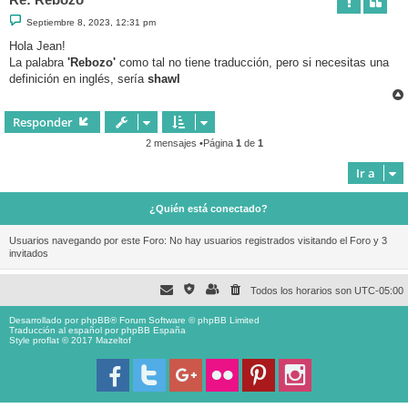
M
Septiembre 8, 2023, 12:31 pm
e
n
Hola Jean!
s
La palabra
'Rebozo'
como tal no tiene traducción, pero si necesitas una
a
j
definición en inglés, sería
shawl
e
Responder
2 mensajes •Página
1
de
1
Ir a
¿Quién está conectado?
Usuarios navegando por este Foro: No hay usuarios registrados visitando el Foro y 3
invitados
Todos los horarios son
UTC-05:00
Desarrollado por
phpBB
® Forum Software © phpBB Limited
Traducción al español por
phpBB España
Style proflat © 2017
Mazeltof