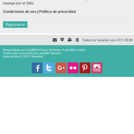
navega por el Sitio.
Condiciones de uso
|
Política de privacidad
Registrarse
Todos los horarios son
UTC-05:00
Desarrollado por
phpBB
® Forum Software © phpBB Limited
Traducción al español por
phpBB España
Style proflat © 2017
Mazeltof