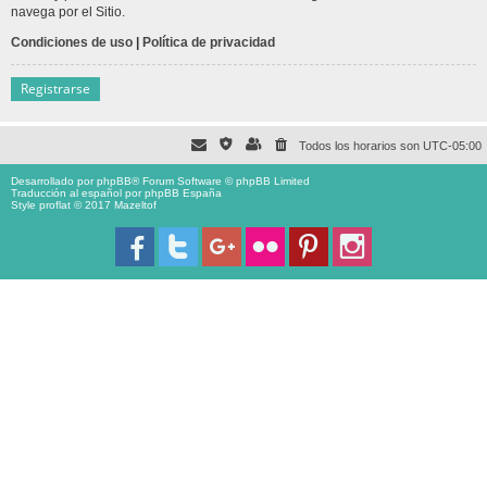
navega por el Sitio.
Condiciones de uso
|
Política de privacidad
Registrarse
Todos los horarios son
UTC-05:00
Desarrollado por
phpBB
® Forum Software © phpBB Limited
Traducción al español por
phpBB España
Style proflat © 2017
Mazeltof