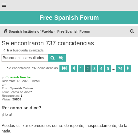
Free Spanish Forum
B
Spanish Institute of Puebla
Free Spanish Forum
u
Se encontraron 737 coincidencias
s
Ir a búsqueda avanzada
c
Buscar
Búsqueda avanzada
a
1
2
3
4
5
74
Página
Anterior
2
de
74
Sig
Se encontraron 737 coincidencias
r
…
por
Spanish Teacher
Diciembre 13, 2023, 10:58
am
Foro:
Spanish Culture
Tema:
como se dice?
Respuestas:
1
Vistas:
50859
Re: como se dice?
¡Hola!
Puedes utilizar expresiones como: de repente, inesperadamente, de la
nada.