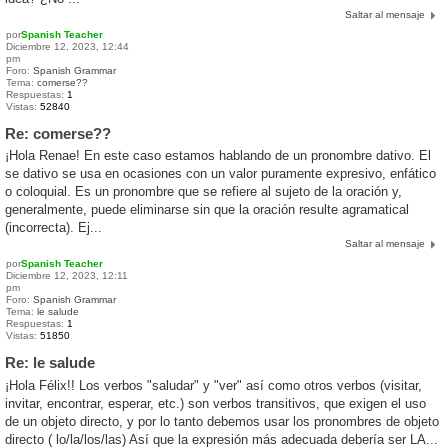
Saltar al mensaje
por
Spanish Teacher
Diciembre 12, 2023, 12:44
pm
Foro:
Spanish Grammar
Tema:
comerse??
Respuestas:
1
Vistas:
52840
Re: comerse??
¡Hola Renae! En este caso estamos hablando de un pronombre dativo. El
se dativo se usa en ocasiones con un valor puramente expresivo, enfático
o coloquial. Es un pronombre que se refiere al sujeto de la oración y,
generalmente, puede eliminarse sin que la oración resulte agramatical
(incorrecta). Ej...
Saltar al mensaje
por
Spanish Teacher
Diciembre 12, 2023, 12:11
pm
Foro:
Spanish Grammar
Tema:
le salude
Respuestas:
1
Vistas:
51850
Re: le salude
¡Hola Félix!! Los verbos "saludar" y "ver" así como otros verbos (visitar,
invitar, encontrar, esperar, etc.) son verbos transitivos, que exigen el uso
de un objeto directo, y por lo tanto debemos usar los pronombres de objeto
directo ( lo/la/los/las) Así que la expresión más adecuada debería ser LA...