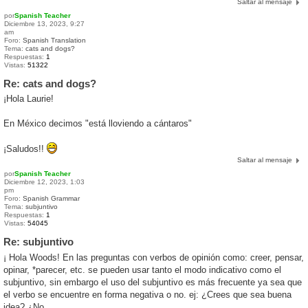
Saltar al mensaje
por
Spanish Teacher
Diciembre 13, 2023, 9:27
am
Foro:
Spanish Translation
Tema:
cats and dogs?
Respuestas:
1
Vistas:
51322
Re: cats and dogs?
¡Hola Laurie!
En México decimos "está lloviendo a cántaros"
¡Saludos!!
Saltar al mensaje
por
Spanish Teacher
Diciembre 12, 2023, 1:03
pm
Foro:
Spanish Grammar
Tema:
subjuntivo
Respuestas:
1
Vistas:
54045
Re: subjuntivo
¡ Hola Woods! En las preguntas con verbos de opinión como: creer, pensar,
opinar, *parecer, etc. se pueden usar tanto el modo indicativo como el
subjuntivo, sin embargo el uso del subjuntivo es más frecuente ya sea que
el verbo se encuentre en forma negativa o no. ej: ¿Crees que sea buena
idea? ¿No ...