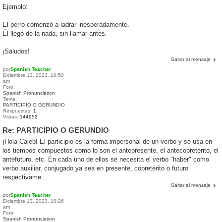
Ejemplo:
El perro comenzó a ladrar inesperadamente.
Él llegó de la nada, sin llamar antes.
¡Saludos!
Saltar al mensaje
por
Spanish Teacher
Diciembre 13, 2023, 10:50
am
Foro:
Spanish Pronunciation
Tema:
PARTICIPIO O GERUNDIO
Respuestas:
1
Vistas:
144952
Re: PARTICIPIO O GERUNDIO
¡Hola Caleb! El participio es la forma impersonal de un verbo y se usa en
los tiempos compuestos como lo son el antepresente, el antecopretérito, el
antefuturo, etc. En cada uno de ellos se necesita el verbo "haber" como
verbo auxiliar, conjugado ya sea en presente, copretérito o futuro
respectivame...
Saltar al mensaje
por
Spanish Teacher
Diciembre 13, 2023, 10:26
am
Foro:
Spanish Pronunciation