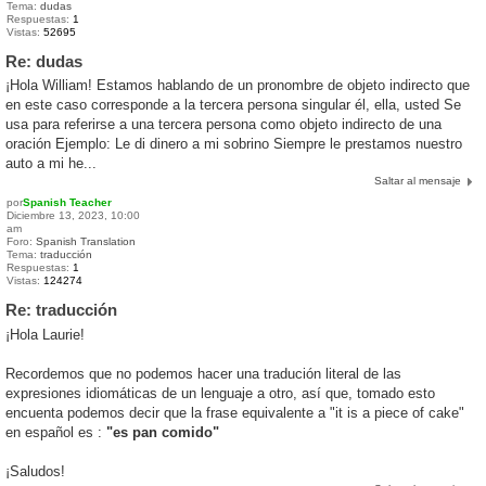
Tema:
dudas
Respuestas:
1
Vistas:
52695
Re: dudas
¡Hola William! Estamos hablando de un pronombre de objeto indirecto que
en este caso corresponde a la tercera persona singular él, ella, usted Se
usa para referirse a una tercera persona como objeto indirecto de una
oración Ejemplo: Le di dinero a mi sobrino Siempre le prestamos nuestro
auto a mi he...
Saltar al mensaje
por
Spanish Teacher
Diciembre 13, 2023, 10:00
am
Foro:
Spanish Translation
Tema:
traducción
Respuestas:
1
Vistas:
124274
Re: traducción
¡Hola Laurie!
Recordemos que no podemos hacer una tradución literal de las
expresiones idiomáticas de un lenguaje a otro, así que, tomado esto
encuenta podemos decir que la frase equivalente a "it is a piece of cake"
en español es :
"es pan comido"
¡Saludos!