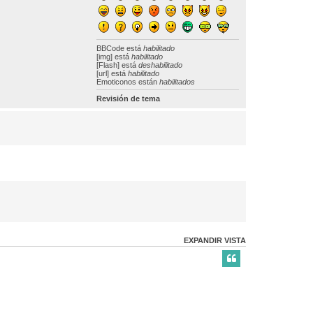
BBCode
está
habilitado
[img] está
habilitado
[Flash] está
deshabilitado
[url] está
habilitado
Emoticonos están
habilitados
Revisión de tema
EXPANDIR VISTA