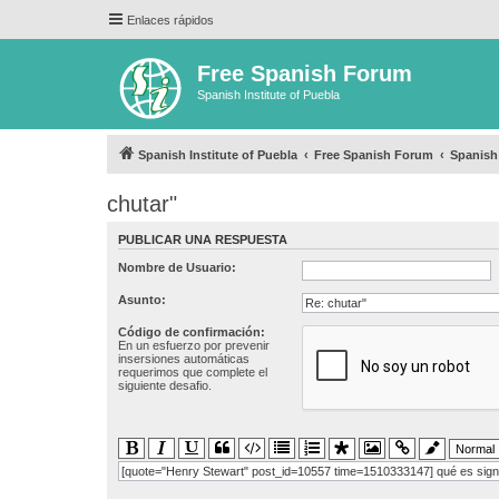
Enlaces rápidos
Free Spanish Forum
Spanish Institute of Puebla
Spanish Institute of Puebla
Free Spanish Forum
Spanish
chutar"
PUBLICAR UNA RESPUESTA
Nombre de Usuario:
Asunto:
Código de confirmación:
En un esfuerzo por prevenir
insersiones automáticas
requerimos que complete el
siguiente desafio.
[quote="Henry Stewart" post_id=10557 time=1510333147] qué es signif