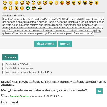
Revisión de tema
[quote="Spanish Teacher" post_id=455 time=1509586049 user_id=48] Hola, Daniel. Las
dos formas son equivalentes y pueden usarse de forma indistinta pues en ambos casos
se trata de un adverbio relativo que indica dirección. Igualmente son indistintas las
formas del interrogativo o exclamativo, que se escriben con tilde: a dónde y adónde: Te
llevaré a donde me digas. Te llevaré adonde me digas. ¿A dónde quieres ir? ¿Adónde
quieres ir? ¡A dónde iremos a parar! ¡Adónde iremos a parar! Saludos. [/quote]
Opciones
Deshabilitar BBCode
Deshabilitar emoticonos
No convertir automáticamente las URLs
REVISIÓN DE TEMA:¿CUÁNDO SE ESCRIBE A DONDE Y CUÁNDO
EXPANDIR VISTA
ADONDE?
Re: ¿Cuándo se escribe a donde y cuándo adonde?
por
Spanish Teacher
»Noviembre 1, 2017, 7:27 pm
Hola, Daniel.