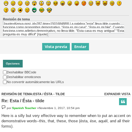
Revisión de tema
[quote=Kenya post_id=287 time=1501684889] La palabra "esta" lleva tilde cuando
funciona como pronombre demostrativo. "ésta es mi casa", "ésta es mi hija". Cuando
funciona como adjetivo demostrativo, no lleva tilde. "Esta casa es muy antigua" "Esta
pregunta es muy difícil" [/quote]
Opciones
Deshabilitar BBCode
Deshabilitar emoticonos
No convertir automáticamente las URLs
REVISIÓN DE TEMA:ESTA / ÉSTA - TILDE
EXPANDIR VISTA
Re: Esta / Ésta - tilde
por
Spanish Teacher
»Noviembre 1, 2017, 10:54 pm
Here is a silly but very effective way to remember when to put an accent on
demonstrative words--this, that, these, those (ésta, ése, aquél, and all their
forms).