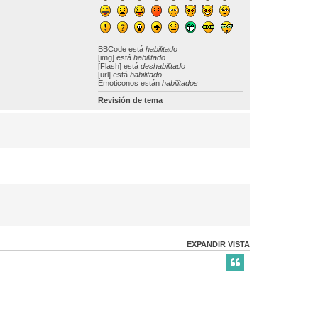
BBCode
está
habilitado
[img] está
habilitado
[Flash] está
deshabilitado
[url] está
habilitado
Emoticonos están
habilitados
Revisión de tema
EXPANDIR VISTA