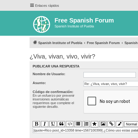
Enlaces rápidos
Free Spanish Forum
Spanish Institute of Puebla
Spanish Institute of Puebla
Free Spanish Forum
Spanis
¿Viva, vivan, vivo, vivir?
PUBLICAR UNA RESPUESTA
Nombre de Usuario:
Asunto:
Código de confirmación:
En un esfuerzo por prevenir
insersiones automáticas
requerimos que complete el
siguiente desafio.
[quote=Rico post_id=13358 time=1567100399] ¿Cómo uso estas palabr