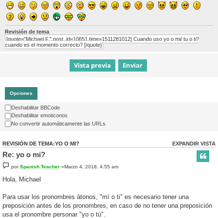
Revisión de tema
[quote="Michael F." post_id=10651 time=1511281012] Cuando uso yo o mi/ tu o ti?
cuando es el momento correcto? [/quote]
Opciones
Deshabilitar BBCode
Deshabilitar emoticonos
No convertir automáticamente las URLs
REVISIÓN DE TEMA:YO O MI?
EXPANDIR VISTA
Re: yo o mi?
por
Spanish Teacher
»Marzo 4, 2018, 4:55 am
Hola, Michael
Para usar los pronombres átonos, "mí o ti" es necesario tener una
preposición antes de los pronombres, en caso de no tener una preposición
usa el pronombre personar "yo o tú".