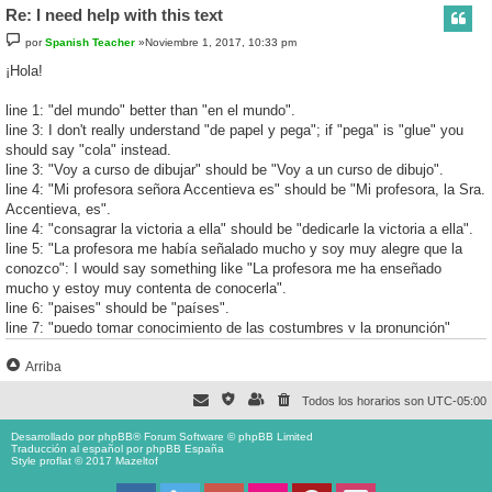
Re: I need help with this text
por
Spanish Teacher
»Noviembre 1, 2017, 10:33 pm
¡Hola!
line 1: "del mundo" better than "en el mundo".
line 3: I don't really understand "de papel y pega"; if "pega" is "glue" you
should say "cola" instead.
line 3: "Voy a curso de dibujar" should be "Voy a un curso de dibujo".
line 4: "Mi profesora señora Accentieva es" should be "Mi profesora, la Sra.
Accentieva, es".
line 4: "consagrar la victoria a ella" should be "dedicarle la victoria a ella".
line 5: "La profesora me había señalado mucho y soy muy alegre que la
conozco": I would say something like "La profesora me ha enseñado
mucho y estoy muy contenta de conocerla".
line 6: "paises" should be "países".
line 7: "puedo tomar conocimiento de las costumbres y la pronunción"
should become "puedo conocer las costumbres y la pronunciación".
Arriba
Saludos
Todos los horarios son
UTC-05:00
I need help with this text
Desarrollado por
phpBB
® Forum Software © phpBB Limited
por
Hubert
»Julio 26, 2017, 11:44 am
Traducción al español por
phpBB España
Style proflat © 2017
Mazeltof
Hello, I had this text to write and I'm not sure if it's correct, actually I'm
pretty sure there are lots of mistakes (: I don't have anyone to ask, so if