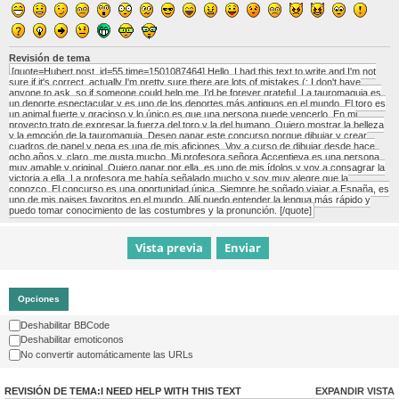
Revisión de tema
[quote=Hubert post_id=55 time=1501087464] Hello, I had this text to write and I'm not
sure if it's correct, actually I'm pretty sure there are lots of mistakes (: I don't have
anyone to ask, so if someone could help me, I'd be forever grateful. La tauromaquia es
un deporte espectacular y es uno de los deportes más antiguos en el mundo. El toro es
un animal fuerte y gracioso y lo único es que una persona puede vencerlo. En mi
proyecto trato de expresar la fuerza del toro y la del humano. Quiero mostrar la belleza
y la emoción de la tauromaquia. Deseo ganar este concurso porque dibujar y crear
cuadros de papel y pega es una de mis aficiones. Voy a curso de dibujar desde hace
ocho años y, claro, me gusta mucho. Mi profesora señora Accentieva es una persona
muy amable y original. Quiero ganar por ella, es uno de mis ídolos y voy a consagrar la
victoria a ella. La profesora me había señalado mucho y soy muy alegre que la
conozco. El concurso es una oportunidad única. Siempre he soñado viajar a España, es
uno de mis paises favoritos en el mundo. Allí puedo entender la lengua más rápido y
puedo tomar conocimiento de las costumbres y la pronunción. [/quote]
Opciones
Deshabilitar BBCode
Deshabilitar emoticonos
No convertir automáticamente las URLs
REVISIÓN DE TEMA:I NEED HELP WITH THIS TEXT
EXPANDIR VISTA