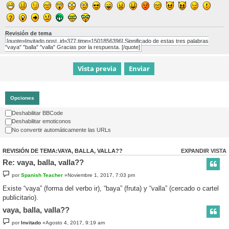
Revisión de tema
[quote=Invitado post_id=377 time=1501856396] Significado de estas tres palabras
"vaya" "balla" "valla" Gracias por la respuesta. [/quote]
Opciones
Deshabilitar BBCode
Deshabilitar emoticonos
No convertir automáticamente las URLs
REVISIÓN DE TEMA:VAYA, BALLA, VALLA??
EXPANDIR VISTA
Re: vaya, balla, valla??
por
Spanish Teacher
»Noviembre 1, 2017, 7:03 pm
Existe “vaya” (forma del verbo ir), “baya” (fruta) y “valla” (cercado o cartel
publicitario).
vaya, balla, valla??
por
Invitado
»Agosto 4, 2017, 9:19 am