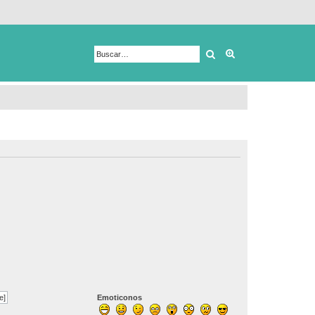
Buscar
Búsqueda avanza
e]
Emoticonos