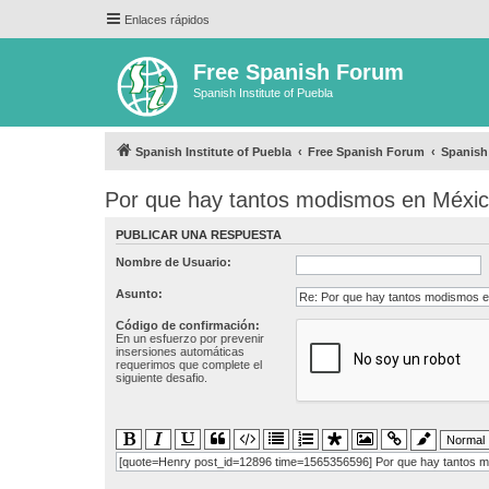
Enlaces rápidos
Free Spanish Forum
Spanish Institute of Puebla
Spanish Institute of Puebla
Free Spanish Forum
Spanish
Por que hay tantos modismos en Méxi
PUBLICAR UNA RESPUESTA
Nombre de Usuario:
Asunto:
Código de confirmación:
En un esfuerzo por prevenir
insersiones automáticas
requerimos que complete el
siguiente desafio.
[quote=Henry post_id=12896 time=1565356596] Por que hay tantos mod