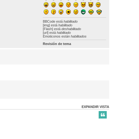
BBCode
está
habilitado
[img] está
habilitado
[Flash] está
deshabilitado
[url] está
habilitado
Emoticonos están
habilitados
Revisión de tema
EXPANDIR VISTA