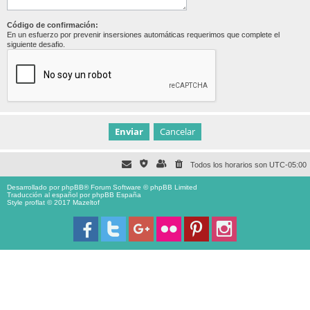
Código de confirmación:
En un esfuerzo por prevenir insersiones automáticas requerimos que complete el
siguiente desafio.
Todos los horarios son
UTC-05:00
Desarrollado por
phpBB
® Forum Software © phpBB Limited
Traducción al español por
phpBB España
Style proflat © 2017
Mazeltof