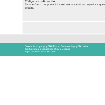
Código de confirmación:
En un esfuerzo por prevenir insersiones automáticas requerimos que c
desafio.
Desarrollado por
phpBB
® Forum Software © phpBB Limited
Traducción al español por
phpBB España
Style proflat © 2017
Mazeltof