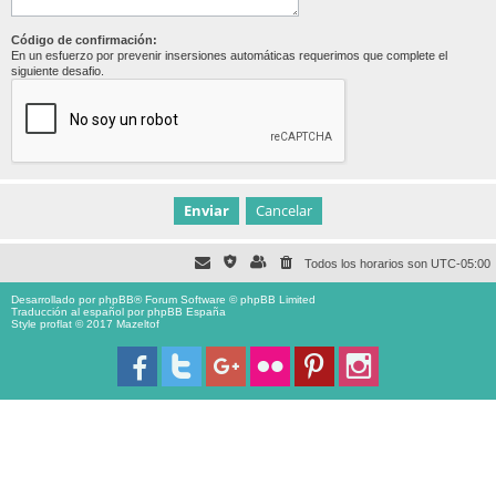
Código de confirmación:
En un esfuerzo por prevenir insersiones automáticas requerimos que complete el
siguiente desafio.
Todos los horarios son
UTC-05:00
Desarrollado por
phpBB
® Forum Software © phpBB Limited
Traducción al español por
phpBB España
Style proflat © 2017
Mazeltof