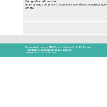
Código de confirmación:
En un esfuerzo por prevenir insersiones automáticas requerimos que c
desafio.
Desarrollado por
phpBB
® Forum Software © phpBB Limited
Traducción al español por
phpBB España
Style proflat © 2017
Mazeltof