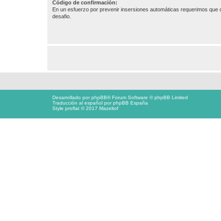
Código de confirmación:
En un esfuerzo por prevenir insersiones automáticas requerimos que c
desafio.
Desarrollado por
phpBB
® Forum Software © phpBB Limited
Traducción al español por
phpBB España
Style proflat © 2017
Mazeltof