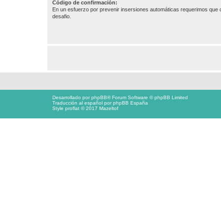
Código de confirmación:
En un esfuerzo por prevenir insersiones automáticas requerimos que c
desafio.
Desarrollado por
phpBB
® Forum Software © phpBB Limited
Traducción al español por
phpBB España
Style proflat © 2017
Mazeltof