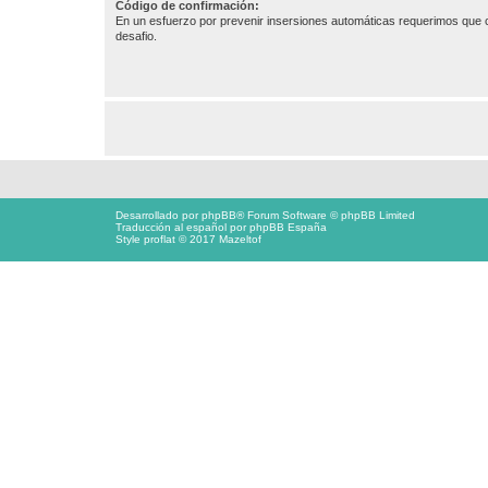
Código de confirmación:
En un esfuerzo por prevenir insersiones automáticas requerimos que c
desafio.
Desarrollado por
phpBB
® Forum Software © phpBB Limited
Traducción al español por
phpBB España
Style proflat © 2017
Mazeltof