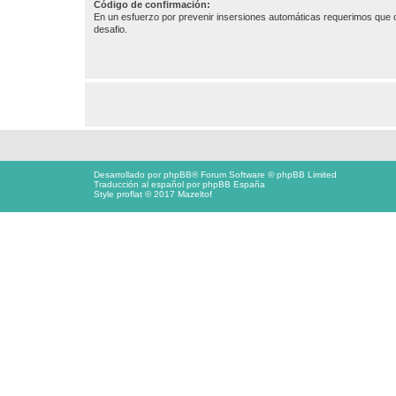
Código de confirmación:
En un esfuerzo por prevenir insersiones automáticas requerimos que c
desafio.
Desarrollado por
phpBB
® Forum Software © phpBB Limited
Traducción al español por
phpBB España
Style proflat © 2017
Mazeltof