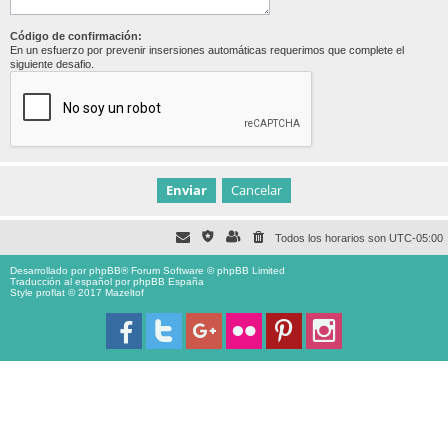
Código de confirmación:
En un esfuerzo por prevenir insersiones automáticas requerimos que complete el
siguiente desafio.
Todos los horarios son
UTC-05:00
Desarrollado por
phpBB
® Forum Software © phpBB Limited
Traducción al español por
phpBB España
Style proflat © 2017
Mazeltof