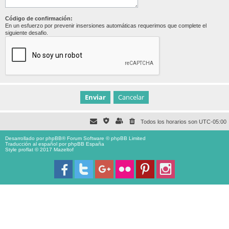
Código de confirmación:
En un esfuerzo por prevenir insersiones automáticas requerimos que complete el
siguiente desafio.
Todos los horarios son
UTC-05:00
Desarrollado por
phpBB
® Forum Software © phpBB Limited
Traducción al español por
phpBB España
Style proflat © 2017
Mazeltof