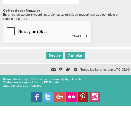
Código de confirmación:
En un esfuerzo por prevenir insersiones automáticas requerimos que complete el
siguiente desafio.
Todos los horarios son
UTC-05:00
Desarrollado por
phpBB
® Forum Software © phpBB Limited
Traducción al español por
phpBB España
Style proflat © 2017
Mazeltof