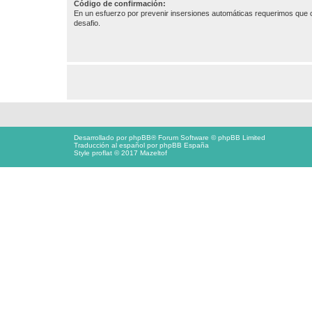
Código de confirmación:
En un esfuerzo por prevenir insersiones automáticas requerimos que c
desafio.
Desarrollado por
phpBB
® Forum Software © phpBB Limited
Traducción al español por
phpBB España
Style proflat © 2017
Mazeltof