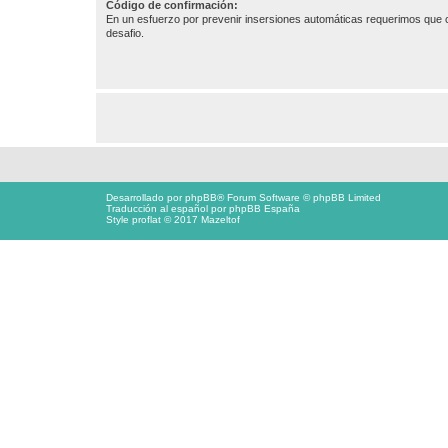
Código de confirmación:
En un esfuerzo por prevenir insersiones automáticas requerimos que c
desafio.
Desarrollado por
phpBB
® Forum Software © phpBB Limited
Traducción al español por
phpBB España
Style proflat © 2017
Mazeltof