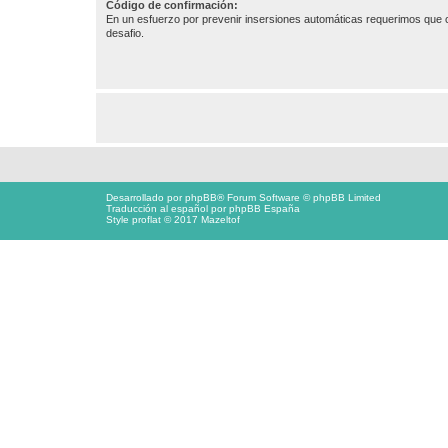
Código de confirmación:
En un esfuerzo por prevenir insersiones automáticas requerimos que c
desafio.
Desarrollado por
phpBB
® Forum Software © phpBB Limited
Traducción al español por
phpBB España
Style proflat © 2017
Mazeltof