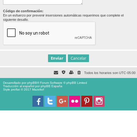
Código de confirmación:
En un esfuerzo por prevenir insersiones automáticas requerimos que complete el
siguiente desafio.
Todos los horarios son
UTC-05:00
Desarrollado por
phpBB
® Forum Software © phpBB Limited
Traducción al español por
phpBB España
Style proflat © 2017
Mazeltof