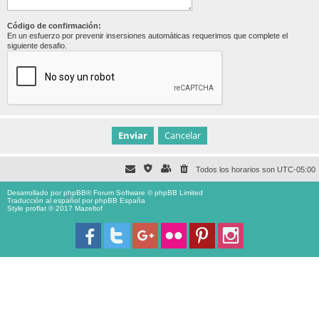
Código de confirmación:
En un esfuerzo por prevenir insersiones automáticas requerimos que complete el
siguiente desafio.
Todos los horarios son
UTC-05:00
Desarrollado por
phpBB
® Forum Software © phpBB Limited
Traducción al español por
phpBB España
Style proflat © 2017
Mazeltof