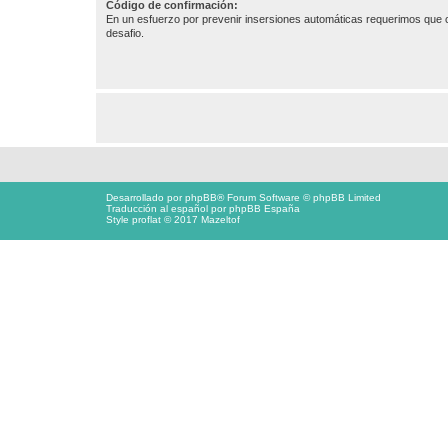
Código de confirmación:
En un esfuerzo por prevenir insersiones automáticas requerimos que c
desafio.
Desarrollado por
phpBB
® Forum Software © phpBB Limited
Traducción al español por
phpBB España
Style proflat © 2017
Mazeltof