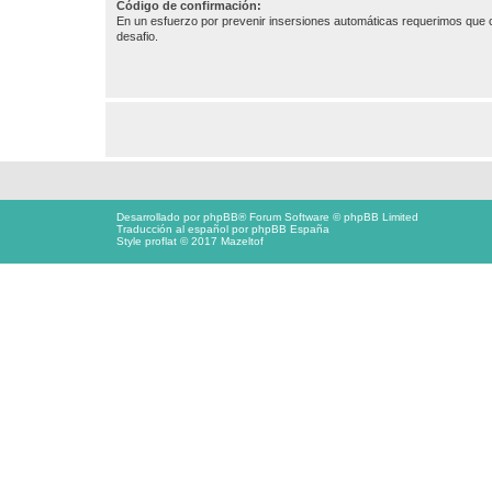
Código de confirmación:
En un esfuerzo por prevenir insersiones automáticas requerimos que c
desafio.
Desarrollado por
phpBB
® Forum Software © phpBB Limited
Traducción al español por
phpBB España
Style proflat © 2017
Mazeltof