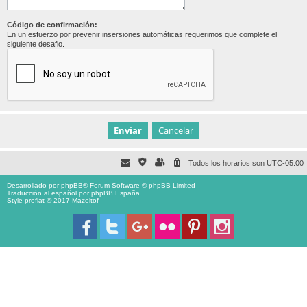
Código de confirmación:
En un esfuerzo por prevenir insersiones automáticas requerimos que complete el
siguiente desafio.
Todos los horarios son
UTC-05:00
Desarrollado por
phpBB
® Forum Software © phpBB Limited
Traducción al español por
phpBB España
Style proflat © 2017
Mazeltof