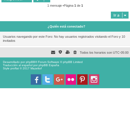
1 mensaje •Página
1
de
1
Ir a
¿Quién está conectado?
Usuarios navegando por este Foro: No hay usuarios registrados visitando el Foro y 10
invitados
Todos los horarios son
UTC-05:00
Desarrollado por
phpBB
® Forum Software © phpBB Limited
Traducción al español por
phpBB España
Style proflat © 2017
Mazeltof