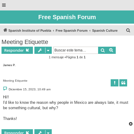
Free Spanish Forum
B
Spanish Institute of Puebla
Free Spanish Forum
Spanish Culture
u
Meeting Etiquette
s
Buscar
Búsqueda 
Responder
c
1 mensaje •Página
1
de
1
a
James P.
r
Meeting Etiquette
M
Diciembre 15, 2023, 10:49 am
e
n
Hi!!
s
I'd like to know the reason why people in Mexico are always late, it must
a
j
be something cultural, but why?
e
Thanks!
Responder