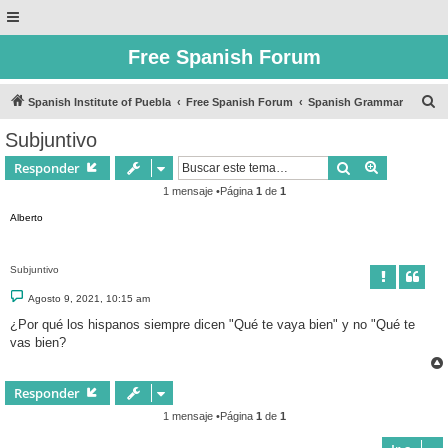
Free Spanish Forum
B
Spanish Institute of Puebla
Free Spanish Forum
Spanish Grammar
u
Subjuntivo
s
Buscar
Búsqueda 
Responder
c
1 mensaje •Página
1
de
1
a
Alberto
r
Subjuntivo
M
Agosto 9, 2021, 10:15 am
e
n
¿Por qué los hispanos siempre dicen "Qué te vaya bien" y no "Qué te
s
vas bien?
a
j
e
Responder
1 mensaje •Página
1
de
1