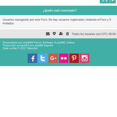
Ir a
¿Quién está conectado?
Usuarios navegando por este Foro: No hay usuarios registrados visitando el Foro y 9
invitados
Todos los horarios son
UTC-05:00
Desarrollado por
phpBB
® Forum Software © phpBB Limited
Traducción al español por
phpBB España
Style proflat © 2017
Mazeltof