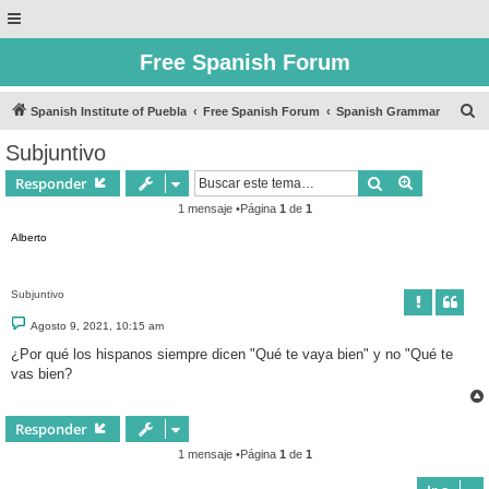
Free Spanish Forum
B
Spanish Institute of Puebla
Free Spanish Forum
Spanish Grammar
u
Subjuntivo
s
Buscar
Búsqueda 
Responder
c
1 mensaje •Página
1
de
1
a
Alberto
r
Subjuntivo
M
Agosto 9, 2021, 10:15 am
e
n
¿Por qué los hispanos siempre dicen "Qué te vaya bien" y no "Qué te
s
vas bien?
a
j
e
Responder
1 mensaje •Página
1
de
1