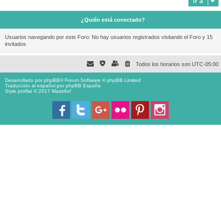
Ir a
¿Quién está conectado?
Usuarios navegando por este Foro: No hay usuarios registrados visitando el Foro y 15
invitados
Todos los horarios son
UTC-05:00
Desarrollado por
phpBB
® Forum Software © phpBB Limited
Traducción al español por
phpBB España
Style proflat © 2017
Mazeltof