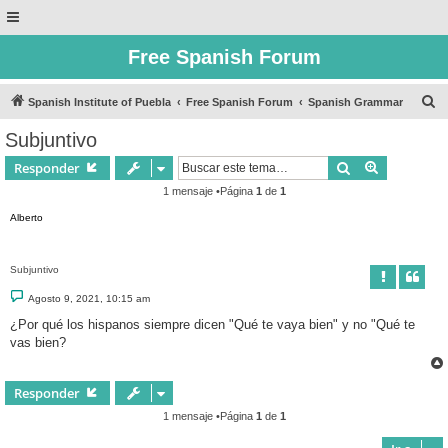
Free Spanish Forum
B
Spanish Institute of Puebla
Free Spanish Forum
Spanish Grammar
u
Subjuntivo
s
Buscar
Búsqueda 
Responder
c
1 mensaje •Página
1
de
1
a
Alberto
r
Subjuntivo
M
Agosto 9, 2021, 10:15 am
e
n
¿Por qué los hispanos siempre dicen "Qué te vaya bien" y no "Qué te
s
vas bien?
a
j
e
Responder
1 mensaje •Página
1
de
1