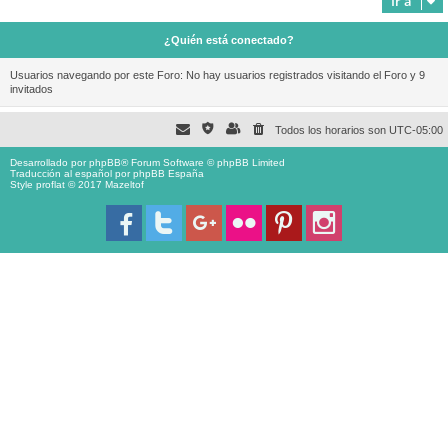
Ir a
¿Quién está conectado?
Usuarios navegando por este Foro: No hay usuarios registrados visitando el Foro y 9
invitados
Todos los horarios son
UTC-05:00
Desarrollado por
phpBB
® Forum Software © phpBB Limited
Traducción al español por
phpBB España
Style proflat © 2017
Mazeltof