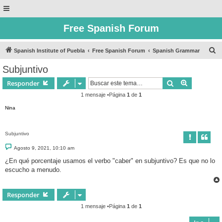
Free Spanish Forum
B
Spanish Institute of Puebla
Free Spanish Forum
Spanish Grammar
u
Subjuntivo
s
Buscar
Búsqueda 
Responder
c
1 mensaje •Página
1
de
1
a
Nina
r
Subjuntivo
M
Agosto 9, 2021, 10:10 am
e
n
¿En qué porcentaje usamos el verbo "caber" en subjuntivo? Es que no lo
s
escucho a menudo.
a
j
e
Responder
1 mensaje •Página
1
de
1