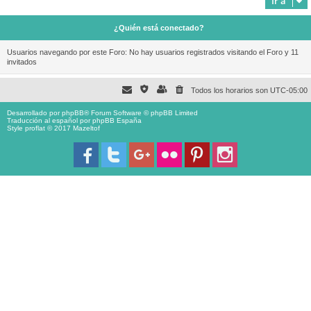
Ir a
¿Quién está conectado?
Usuarios navegando por este Foro: No hay usuarios registrados visitando el Foro y 11
invitados
Todos los horarios son
UTC-05:00
Desarrollado por
phpBB
® Forum Software © phpBB Limited
Traducción al español por
phpBB España
Style proflat © 2017
Mazeltof