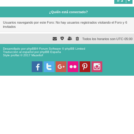
Ir a
¿Quién está conectado?
Usuarios navegando por este Foro: No hay usuarios registrados visitando el Foro y 6
invitados
Todos los horarios son
UTC-05:00
Desarrollado por
phpBB
® Forum Software © phpBB Limited
Traducción al español por
phpBB España
Style proflat © 2017
Mazeltof