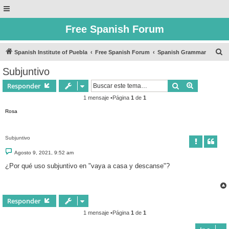
Free Spanish Forum
B
Spanish Institute of Puebla
Free Spanish Forum
Spanish Grammar
u
Subjuntivo
s
Buscar
Búsqueda 
Responder
c
1 mensaje •Página
1
de
1
a
Rosa
r
Subjuntivo
M
Agosto 9, 2021, 9:52 am
e
n
¿Por qué uso subjuntivo en "vaya a casa y descanse"?
s
a
j
e
Responder
1 mensaje •Página
1
de
1