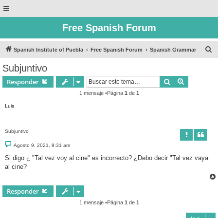
Free Spanish Forum
B
Spanish Institute of Puebla
Free Spanish Forum
Spanish Grammar
u
Subjuntivo
s
Buscar
Búsqueda 
Responder
c
1 mensaje •Página
1
de
1
a
Luis
r
Subjuntivo
M
Agosto 9, 2021, 9:31 am
e
n
Si digo ¿ "Tal vez voy al cine" es incorrecto? ¿Debo decir "Tal vez vaya
s
al cine?
a
j
e
Responder
1 mensaje •Página
1
de
1