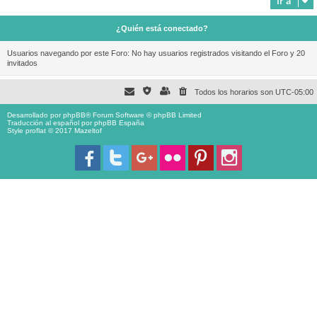
Ir a
¿Quién está conectado?
Usuarios navegando por este Foro: No hay usuarios registrados visitando el Foro y 20
invitados
Todos los horarios son
UTC-05:00
Desarrollado por
phpBB
® Forum Software © phpBB Limited
Traducción al español por
phpBB España
Style proflat © 2017
Mazeltof