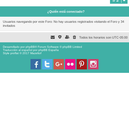
Ir a
¿Quién está conectado?
Usuarios navegando por este Foro: No hay usuarios registrados visitando el Foro y 34
invitados
Todos los horarios son
UTC-05:00
Desarrollado por
phpBB
® Forum Software © phpBB Limited
Traducción al español por
phpBB España
Style proflat © 2017
Mazeltof