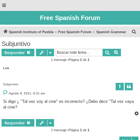
Free Spanish Forum
B
Spanish Institute of Puebla
Free Spanish Forum
Spanish Grammar
u
Subjuntivo
s
Buscar
Búsqueda 
Responder
c
1 mensaje •Página
1
de
1
a
Luis
r
Subjuntivo
M
Agosto 9, 2021, 9:31 am
e
n
Si digo ¿ "Tal vez voy al cine" es incorrecto? ¿Debo decir "Tal vez vaya
s
al cine?
a
j
e
Responder
1 mensaje •Página
1
de
1