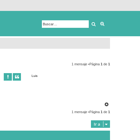
Buscar
Búsqueda avanza
1 mensaje •Página
1
de
1
Luis
A
r
1 mensaje •Página
1
de
1
r
i
b
Ir a
a