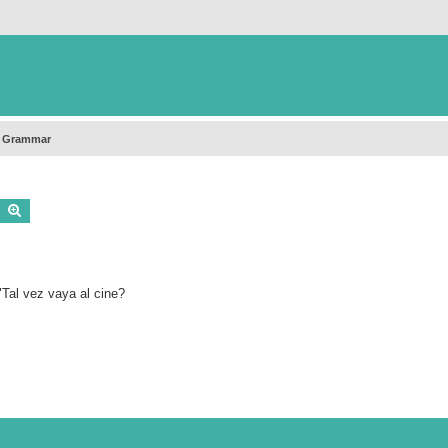
h Grammar
Buscar
Búsqueda avanzada
"Tal vez vaya al cine?