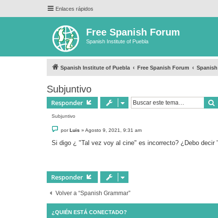
Enlaces rápidos
Free Spanish Forum
Spanish Institute of Puebla
Spanish Institute of Puebla
Free Spanish Forum
Spanis
Subjuntivo
Responder
Subjuntivo
M
por
Luis
»
Agosto 9, 2021, 9:31 am
e
n
Si digo ¿ "Tal vez voy al cine" es incorrecto? ¿Debo decir 
s
a
j
e
Responder
Volver a “Spanish Grammar”
¿QUIÉN ESTÁ CONECTADO?