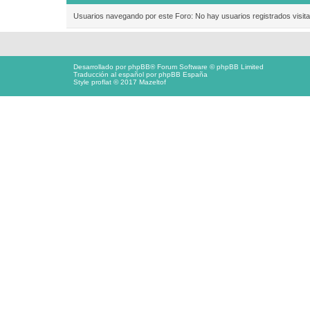
Usuarios navegando por este Foro: No hay usuarios registrados visita
Desarrollado por
phpBB
® Forum Software © phpBB Limited
Traducción al español por
phpBB España
Style proflat © 2017
Mazeltof